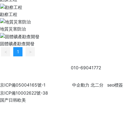
勘察工程
地質災害防治
固體礦產勘查開發
<
1
>
北京市礦產地質研究所 聯系電話：
010-69041772
地址: 北京市密
云區園林東路6號
京ICP備05004165號-1
網站建設：
中企動力
北二分
seo標簽
京ICP備10002622號-38
国产日韩欧美