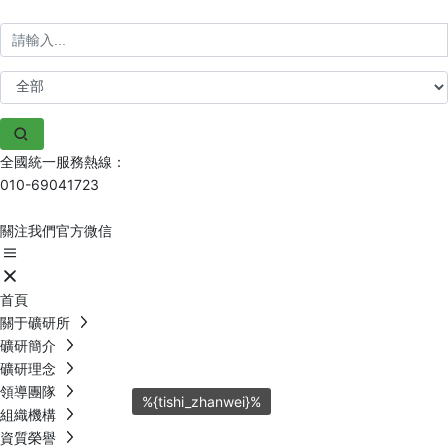
全國統一服務熱線：
010-69041723
關注我們官方微信
首頁
關于礦研所
礦研簡介
礦研理念
領導團隊
%{tishi_zhanwei}%
組織機構
資質榮譽